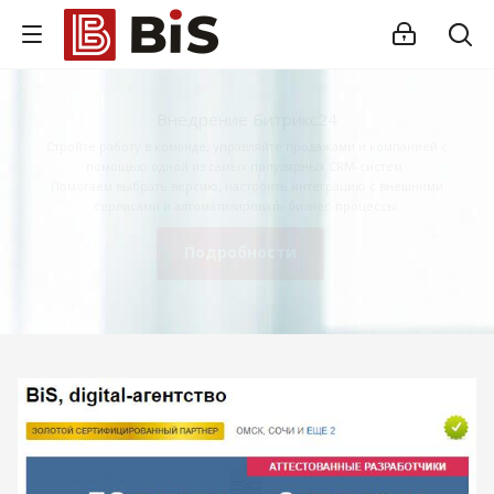
Внедрение Битрикс24
Стройте работу в команде, управляйте продажами и компанией с
помощью одной из самых популярных CRM-систем.
Помогаем выбрать версию, настроить интеграцию с внешними
сервисами и автоматизировать бизнес-процессы.
Подробности