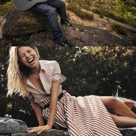
Перевод интернет-магазина
Guitaramania.ru на 1С-Битрикс
Смотреть проект
Имиджевый сайт для сети магазинов
Soho Project
Смотреть проект