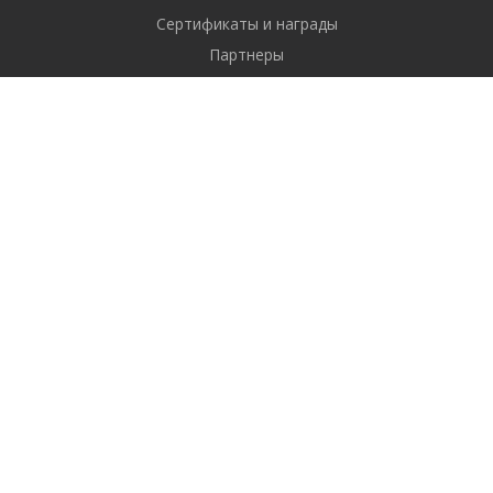
Сертификаты и награды
Партнеры
Отзывы
Реквизиты
Вакансии
Вопрос ответ
Продукты
Битрикс24
1С-Битрикс: Управление сайтом
Готовые решения
Услуги
Разрабатываем
Продвигаем
Поддерживаем и развиваем