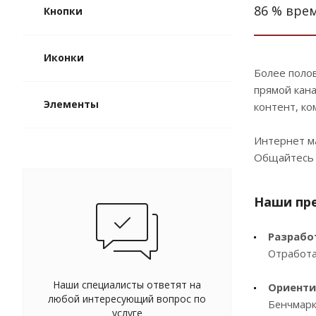
86 % вре
Кнопки
Иконки
Более поло
прямой кан
Элементы
контент, к
Интернет ма
Общайтесь 
Наши пр
Разрабо
Отработа
Наши специалисты ответят на
Ориенти
любой интересующий вопрос по
Бенчмарк
услуге