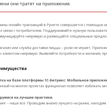
мени они тратят на приложения.
вины онлайн-транзакций в Рунете совершается с помощью 
ал связи с потребителем. Поддерживайте нужную пользоват
оммуницируйте напрямую и размещайте специальные предло
газин или служба доставки пиццы – роли не играет. Прилож
с клиентом напрямую. Выявляйте потребности и желания, пр
еимущества
тка на базе платформы 1С-Битрикс: Мобильное приложе
нный на многих проектах функционал позволяет избежать мно
руемся на лучшие практики
инг – наше все. Проводим анализ лучшего на рынке, находим