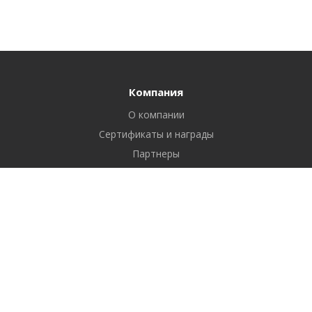
Компания
О компании
Сертификаты и награды
Партнеры
Отзывы
Реквизиты
Вакансии
Вопрос ответ
Продукты
Битрикс24
1С-Битрикс: Управление сайтом