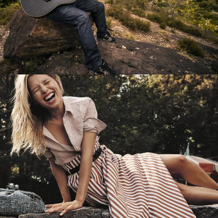
Перевод интернет-магазина
Guitaramania.ru на 1С-Битрикс
Смотреть проект
Имиджевый сайт для сети магазинов
Soho Project
Смотреть проект