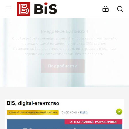
Внедрение Битрикс24
Стройте работу в команде, управляйте продажами и компанией с
помощью одной из самых популярных CRM-систем.
Помогаем выбрать версию, настроить интеграцию с внешними
сервисами и автоматизировать бизнес-процессы.
Подробности