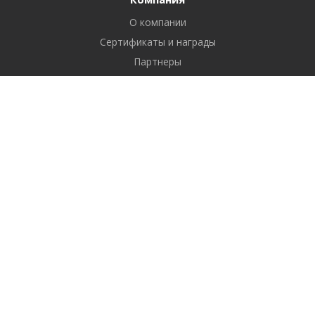
О компании
Сертификаты и награды
Партнеры
Отзывы
Реквизиты
Вакансии
Вопрос ответ
Продукты
Битрикс24
1С-Битрикс: Управление сайтом
Готовые решения
Услуги
Разрабатываем
Продвигаем