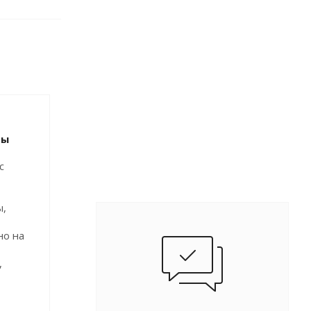
ты
с
ы,
но на
,