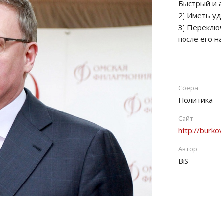
Быстрый и 
2) Иметь уд
3) Переклю
после его н
Сфера
Политика
Сайт
http://burk
Автор
BiS