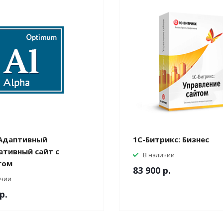
 Адаптивный
1С-Битрикс: Бизнес
ативный сайт с
В наличии
гом
83 900
р.
ичии
р.