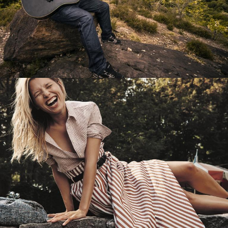
Перевод интернет-магазина
Guitaramania.ru на 1С-Битрикс
Смотреть проект
Имиджевый сайт для сети магазинов
Soho Project
Смотреть проект