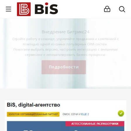
Внедрение Битрикс24
Стройте работу в команде, управляйте продажами и компанией с
помощью одной из самых популярных CRM-систем.
Помогаем выбрать версию, настроить интеграцию с внешними
сервисами и автоматизировать бизнес-процессы.
Подробности