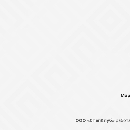
Мар
ООО «СтепКлуб»
работа