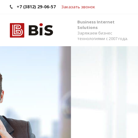
+7 (3812) 29-06-57
Заказать звонок
Business Internet
Solutions
Заряжаем бизнес
технологиями с 2007 года.
Внедрение Бит
Стройте работу в команде, управляйте прода
помощью одной из самых популярных CRM-си
Помогаем выбрать версию, настроить интег
сервисами и автоматизировать бизнес-процес