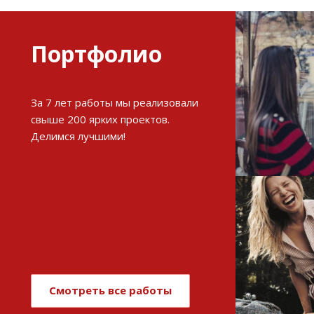
Портфолио
Разви
За 7 лет работы мы реализовали
интерне
свыше 200 ярких проектов.
Делимся лучшими!
См
Имиджев
магази
Смотреть все работы