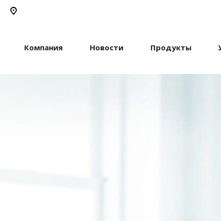
Компания
Новости
Продукты
рикс24
жами и компанией с
стем.
рацию с внешними
сы.