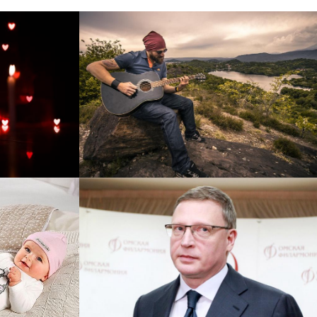
рнет-
Перевод интернет-магазина
 для
Guitaramania.ru на 1С-
"
Битрикс
Смотреть проект
ручку
Сайт кандидата в
азину
губернаторы Буркова
 25%!
Александра Леонидовича