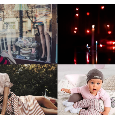
тие и поддержка
Развитие инте
т-витрины StepClub
магазина "Всё
праздника
отреть проект
Смотреть проект
ый сайт для сети
Увеличили вы
нов Soho Project
интернет-маг
topdatop.ru на