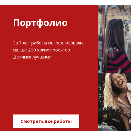
Портфолио
Разви
За 7 лет работы мы реализовали
интерне
свыше 200 ярких проектов.
Делимся лучшими!
См
Имиджев
магази
Смотреть все работы