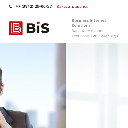
+7 (3812) 29-06-57
Заказать звонок
Business Internet
Solutions
Заряжаем бизнес
технологиями с 2007 года.
Внедрение Бит
Стройте работу в команде, управляйте прода
помощью одной из самых популярных CRM-си
Помогаем выбрать версию, настроить интег
сервисами и автоматизировать бизнес-процес