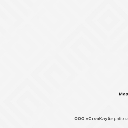
Мар
ООО «СтепКлуб»
работа