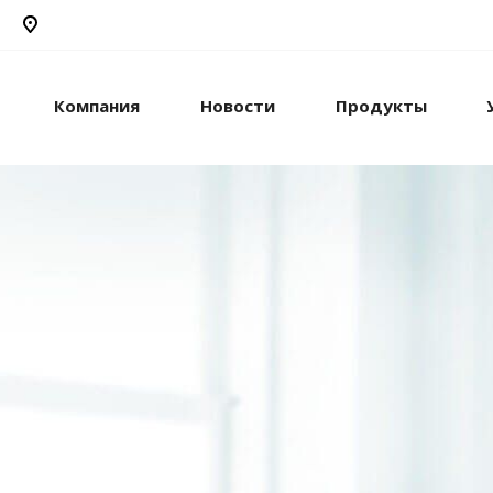
Компания
Новости
Продукты
рикс24
жами и компанией с
стем.
рацию с внешними
сы.