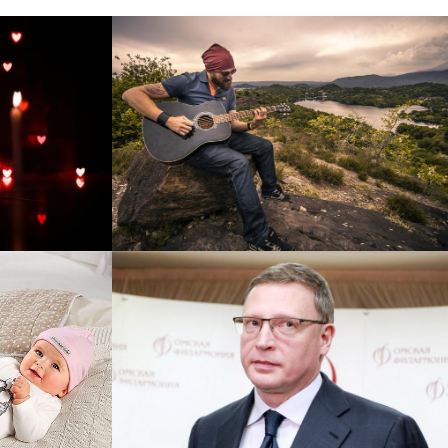
рнет-
Перевод интернет-магазина
 для
Guitaramania.ru на 1С-
"
Битрикс
Смотреть проект
ручку
Сайт кандидата в
азину
губернаторы Буркова
 25%!
Александра Леонидовича