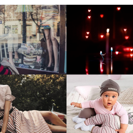
тие и поддержка
Развитие инте
т-витрины StepClub
магазина "Всё
праздника
отреть проект
Смотреть проект
ый сайт для сети
Увеличили вы
нов Soho Project
интернет-маг
topdatop.ru на