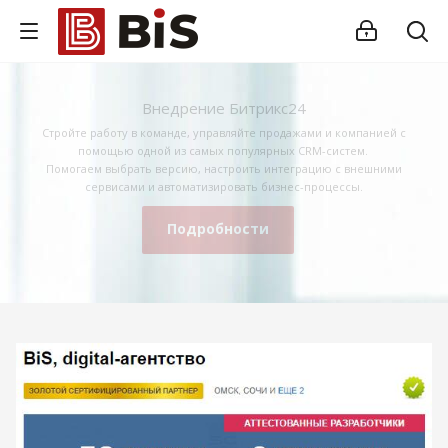
Внедрение Битрикс24
Стройте работу в команде, управляйте продажами и компанией с
помощью одной из самых популярных CRM-систем.
Помогаем выбрать версию, настроить интеграцию с внешними
сервисами и автоматизировать бизнес-процессы.
Подробности