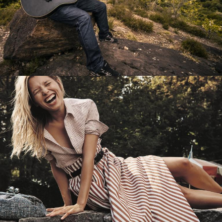
Перевод интернет-магазина
Guitaramania.ru на 1С-Битрикс
Смотреть проект
Имиджевый сайт для сети магазинов
Soho Project
Смотреть проект