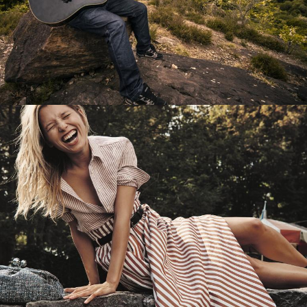
Перевод интернет-магазина
Guitaramania.ru на 1С-Битрикс
Смотреть проект
Имиджевый сайт для сети магазинов
Soho Project
Смотреть проект