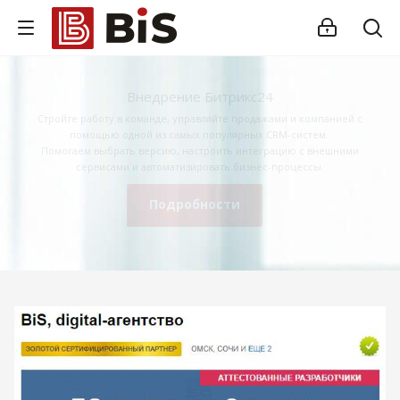
Внедрение Битрикс24
Стройте работу в команде, управляйте продажами и компанией с
помощью одной из самых популярных CRM-систем.
Помогаем выбрать версию, настроить интеграцию с внешними
сервисами и автоматизировать бизнес-процессы.
Подробности