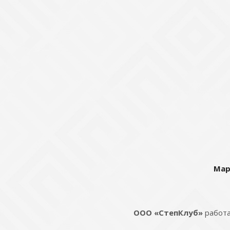
Мар
ООО «СтепКлуб»
работа