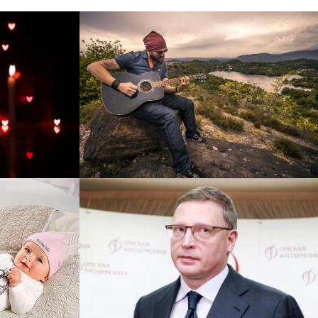
рнет-
Перевод интернет-магазина
 для
Guitaramania.ru на 1С-
"
Битрикс
Смотреть проект
ручку
Сайт кандидата в
азину
губернаторы Буркова
 25%!
Александра Леонидовича