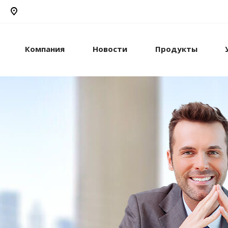
Компания
Новости
Продукты
рикс24
жами и компанией с
стем.
рацию с внешними
сы.