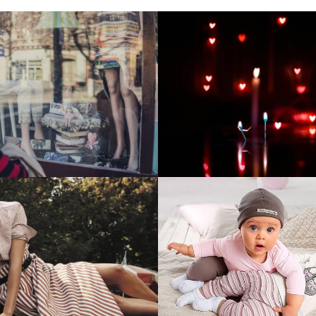
тие и поддержка
Развитие инте
т-витрины StepClub
магазина "Всё
праздника
отреть проект
Смотреть проект
ый сайт для сети
Увеличили вы
нов Soho Project
интернет-маг
topdatop.ru на