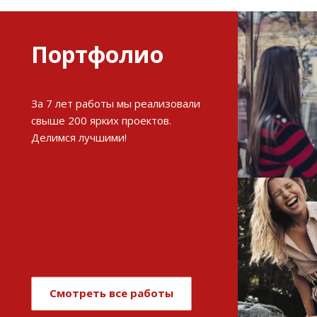
Портфолио
Разви
За 7 лет работы мы реализовали
интерне
свыше 200 ярких проектов.
Делимся лучшими!
См
Имиджев
магази
Смотреть все работы