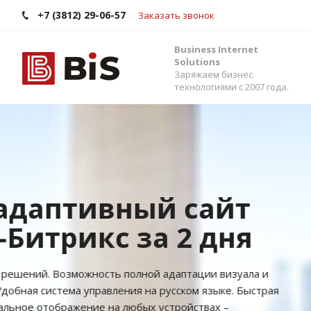
+7 (3812) 29-06-57
Заказать звонок
Business Internet
Solutions
Заряжаем бизнес
технологиями с 2007 года.
Внедрение Бит
Стройте работу в команде, управляйте прода
помощью одной из самых популярных CRM-си
Помогаем выбрать версию, настроить интег
сервисами и автоматизировать бизнес-процес