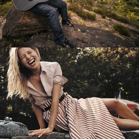
Перевод интернет-магазина
Guitaramania.ru на 1С-Битрикс
Смотреть проект
Имиджевый сайт для сети магазинов
Soho Project
Смотреть проект