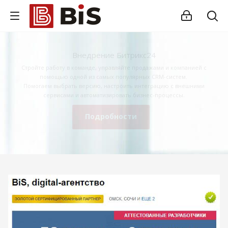
Внедрение Битрикс24
Стройте работу в команде, управляйте продажами и компанией с
помощью одной из самых популярных CRM-систем.
Помогаем выбрать версию, настроить интеграцию с внешними
сервисами и автоматизировать бизнес-процессы.
Подробности