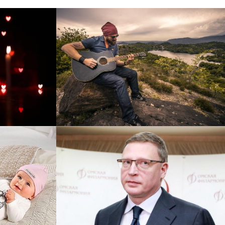
рнет-
Перевод интернет-магазина
 для
Guitaramania.ru на 1С-
"
Битрикс
Смотреть проект
ручку
Сайт кандидата в
азину
губернаторы Буркова
 25%!
Александра Леонидовича