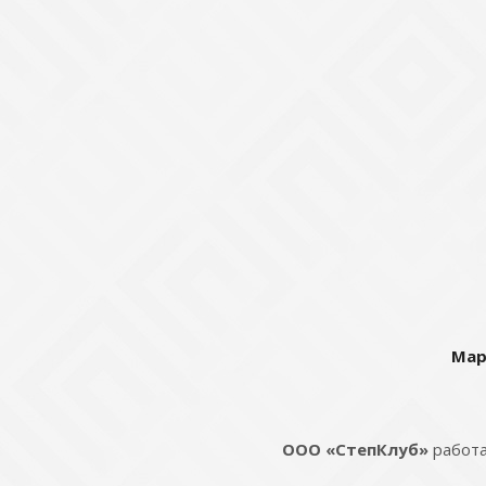
Мар
ООО «СтепКлуб»
работа