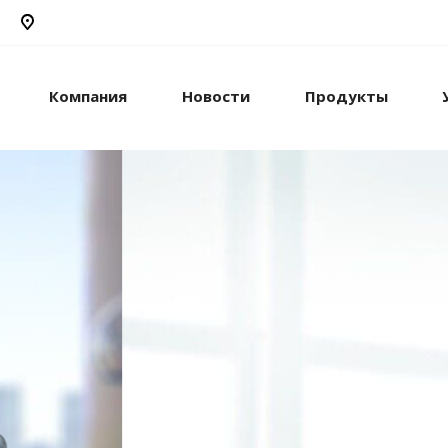
Компания
Новости
Продукты
рикс24
жами и компанией с
стем.
рацию с внешними
сы.