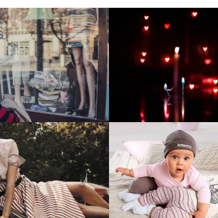
тие и поддержка
Развитие инте
т-витрины StepClub
магазина "Всё
праздника
отреть проект
Смотреть проект
ый сайт для сети
Увеличили вы
нов Soho Project
интернет-маг
topdatop.ru на