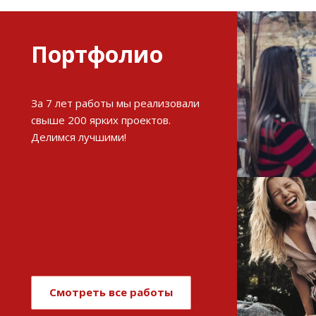
Портфолио
Разви
За 7 лет работы мы реализовали
интерне
свыше 200 ярких проектов.
Делимся лучшими!
См
Имиджев
магази
Смотреть все работы