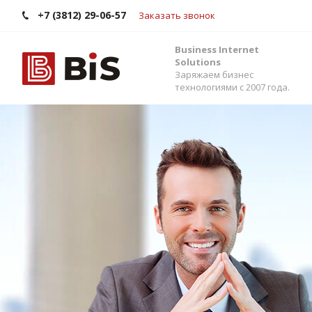
+7 (3812) 29-06-57
Заказать звонок
Business Internet
Solutions
Заряжаем бизнес
технологиями с 2007 года.
Внедрение Бит
Стройте работу в команде, управляйте прода
помощью одной из самых популярных CRM-си
Помогаем выбрать версию, настроить интег
сервисами и автоматизировать бизнес-процес