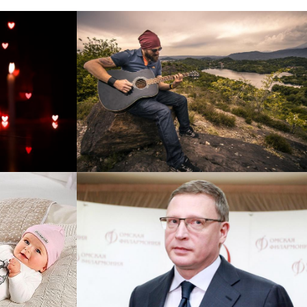
рнет-
Перевод интернет-магазина
 для
Guitaramania.ru на 1С-
"
Битрикс
Смотреть проект
ручку
Сайт кандидата в
азину
губернаторы Буркова
 25%!
Александра Леонидовича