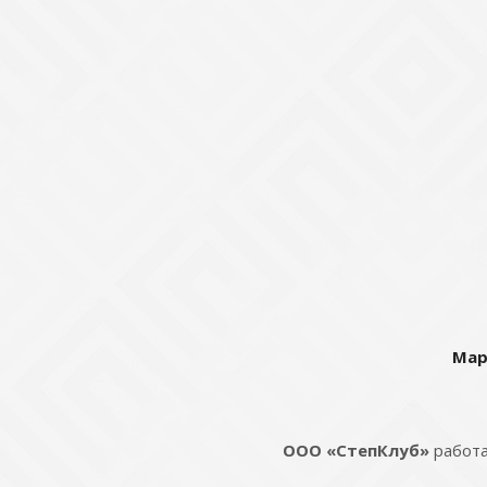
Мар
ООО «СтепКлуб»
работа