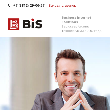
+7 (3812) 29-06-57
Заказать звонок
Business Internet
Solutions
Заряжаем бизнес
технологиями с 2007 года.
Внедрение Бит
Стройте работу в команде, управляйте прода
помощью одной из самых популярных CRM-си
Помогаем выбрать версию, настроить интег
сервисами и автоматизировать бизнес-процес