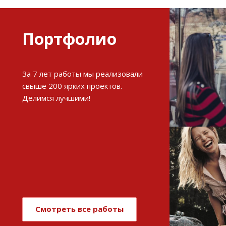
Портфолио
Разви
За 7 лет работы мы реализовали
интерне
свыше 200 ярких проектов.
Делимся лучшими!
См
Имиджев
магази
Смотреть все работы