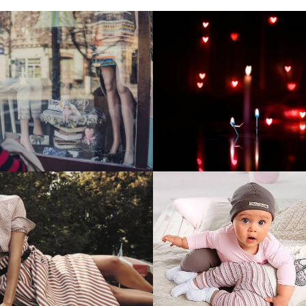
тие и поддержка
Развитие инте
т-витрины StepClub
магазина "Всё
праздника
отреть проект
Смотреть проект
ый сайт для сети
Увеличили вы
нов Soho Project
интернет-маг
topdatop.ru на