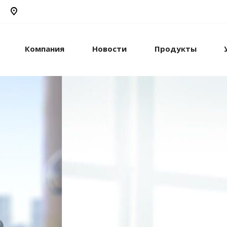
Компания
Новости
Продукты
рикс24
жами и компанией с
стем.
рацию с внешними
сы.