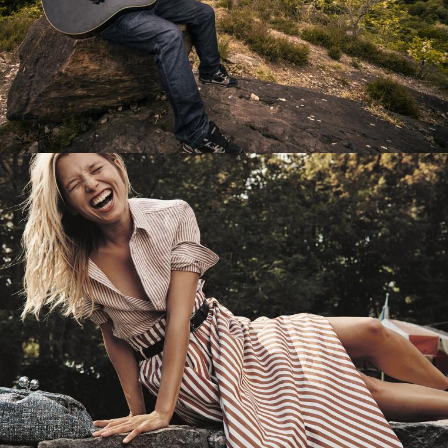
Перевод интернет-магазина
Guitaramania.ru на 1С-Битрикс
Смотреть проект
Имиджевый сайт для сети магазинов
Soho Project
Смотреть проект