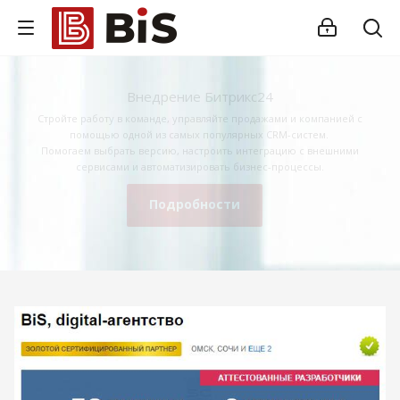
Внедрение Битрикс24
Стройте работу в команде, управляйте продажами и компанией с
помощью одной из самых популярных CRM-систем.
Помогаем выбрать версию, настроить интеграцию с внешними
сервисами и автоматизировать бизнес-процессы.
Подробности