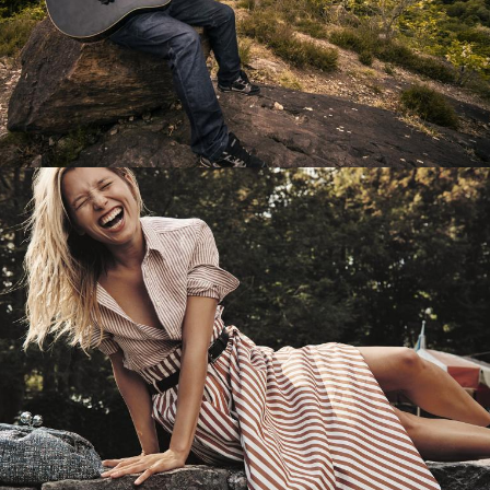
Перевод интернет-магазина
Guitaramania.ru на 1С-Битрикс
Смотреть проект
Имиджевый сайт для сети магазинов
Soho Project
Смотреть проект