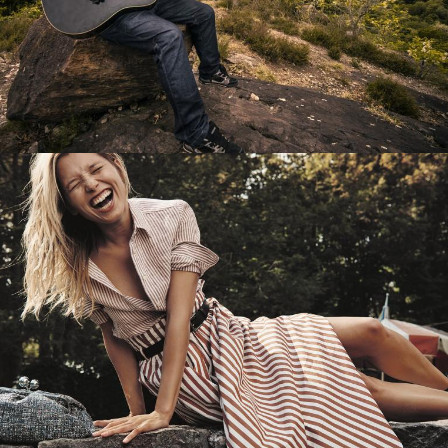
Перевод интернет-магазина
Guitaramania.ru на 1С-Битрикс
Смотреть проект
Имиджевый сайт для сети магазинов
Soho Project
Смотреть проект