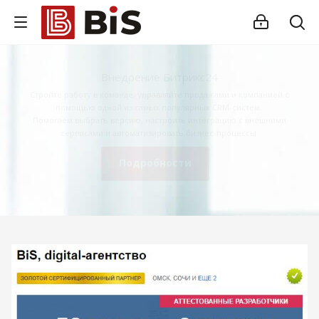
Внедрение Битрикс24
Стройте работу в команде, управляйте продажами и компанией с
помощью одной из самых популярных CRM-систем.
Помогаем выбрать версию, настроить интеграцию с внешними
сервисами и автоматизировать бизнес-процессы.
Подробности