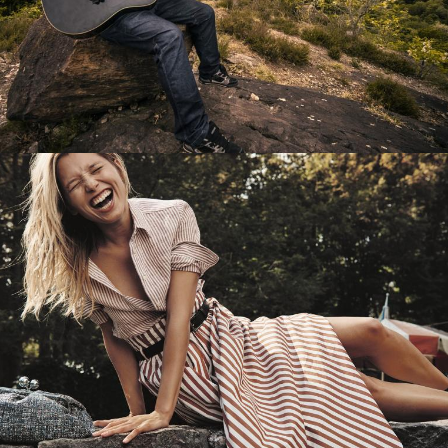
Перевод интернет-магазина
Guitaramania.ru на 1С-Битрикс
Смотреть проект
Имиджевый сайт для сети магазинов
Soho Project
Смотреть проект