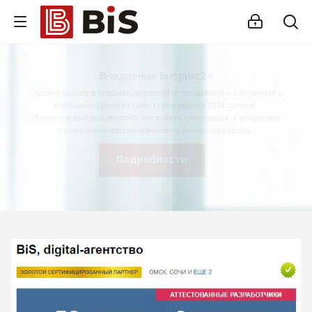
Внедрение Битрикс24
Стройте работу в команде, управляйте продажами и компанией с
помощью одной из самых популярных CRM-систем.
Помогаем выбрать версию, настроить интеграцию с внешними
сервисами и автоматизировать бизнес-процессы.
Подробности