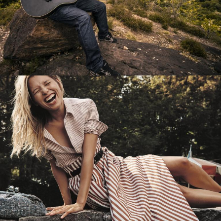
Перевод интернет-магазина
Guitaramania.ru на 1С-Битрикс
Смотреть проект
Имиджевый сайт для сети магазинов
Soho Project
Смотреть проект