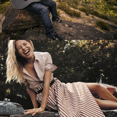
Перевод интернет-магазина
Guitaramania.ru на 1С-Битрикс
Смотреть проект
Имиджевый сайт для сети магазинов
Soho Project
Смотреть проект