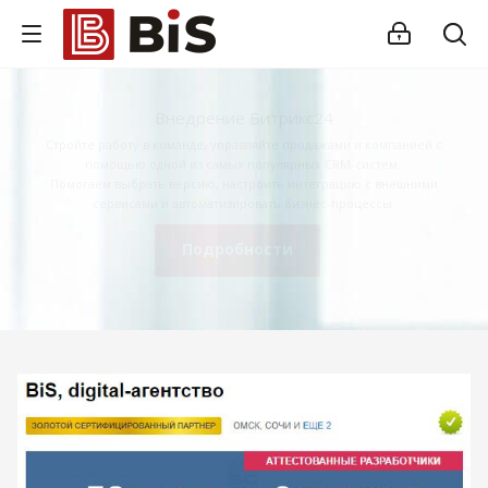
Внедрение Битрикс24
Стройте работу в команде, управляйте продажами и компанией с
помощью одной из самых популярных CRM-систем.
Помогаем выбрать версию, настроить интеграцию с внешними
сервисами и автоматизировать бизнес-процессы.
Подробности