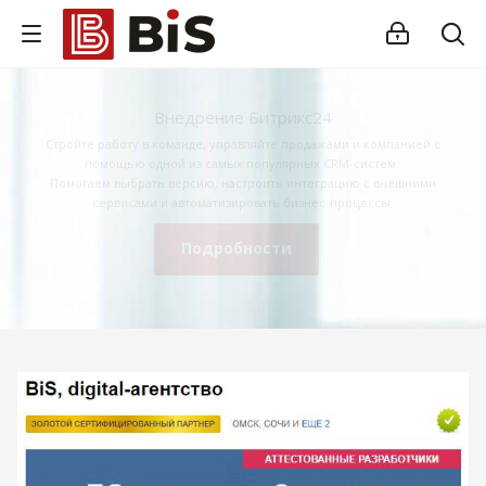
Внедрение Битрикс24
Стройте работу в команде, управляйте продажами и компанией с
помощью одной из самых популярных CRM-систем.
Помогаем выбрать версию, настроить интеграцию с внешними
сервисами и автоматизировать бизнес-процессы.
Подробности