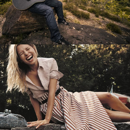
Перевод интернет-магазина
Guitaramania.ru на 1С-Битрикс
Смотреть проект
Имиджевый сайт для сети магазинов
Soho Project
Смотреть проект