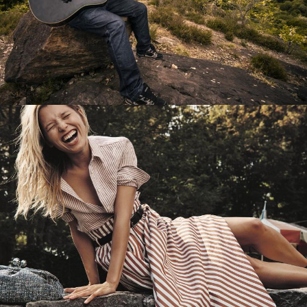
Перевод интернет-магазина
Guitaramania.ru на 1С-Битрикс
Смотреть проект
Имиджевый сайт для сети магазинов
Soho Project
Смотреть проект