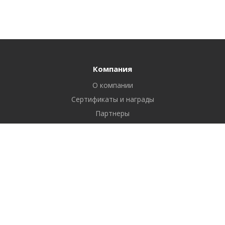
Компания
О компании
Сертификаты и награды
Партнеры
Отзывы
Реквизиты
Вакансии
Вопрос ответ
Продукты
Битрикс24
1С-Битрикс: Управление сайтом