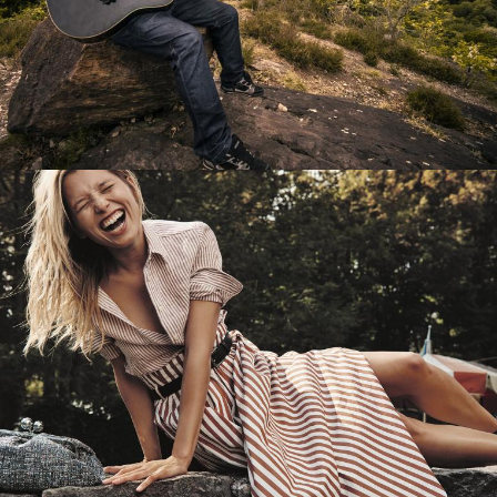
Перевод интернет-магазина
Guitaramania.ru на 1С-Битрикс
Смотреть проект
Имиджевый сайт для сети магазинов
Soho Project
Смотреть проект