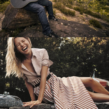
Перевод интернет-магазина
Guitaramania.ru на 1С-Битрикс
Смотреть проект
Имиджевый сайт для сети магазинов
Soho Project
Смотреть проект