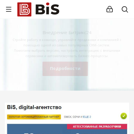
Внедрение Битрикс24
Стройте работу в команде, управляйте продажами и компанией с
помощью одной из самых популярных CRM-систем.
Помогаем выбрать версию, настроить интеграцию с внешними
сервисами и автоматизировать бизнес-процессы.
Подробности