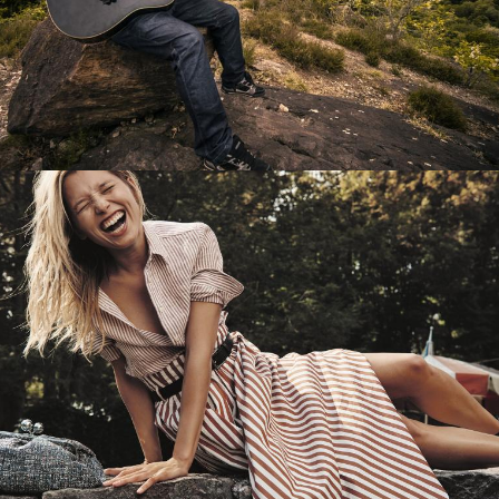
Перевод интернет-магазина
Guitaramania.ru на 1С-Битрикс
Смотреть проект
Имиджевый сайт для сети магазинов
Soho Project
Смотреть проект