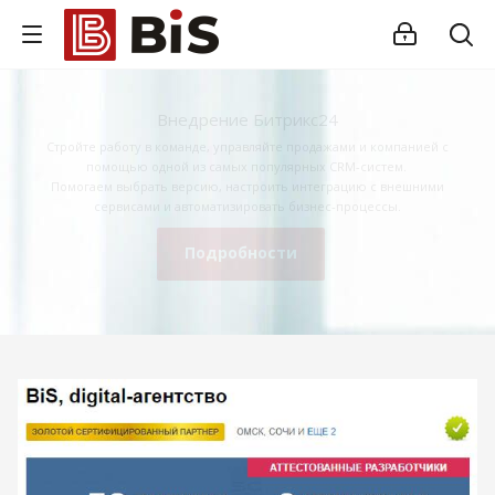
Внедрение Битрикс24
Стройте работу в команде, управляйте продажами и компанией с
помощью одной из самых популярных CRM-систем.
Помогаем выбрать версию, настроить интеграцию с внешними
сервисами и автоматизировать бизнес-процессы.
Подробности