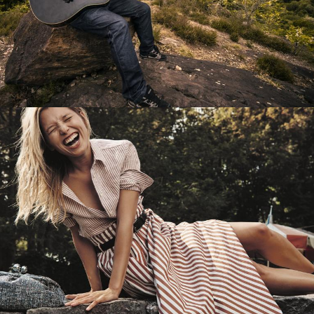
Перевод интернет-магазина
Guitaramania.ru на 1С-Битрикс
Смотреть проект
Имиджевый сайт для сети магазинов
Soho Project
Смотреть проект