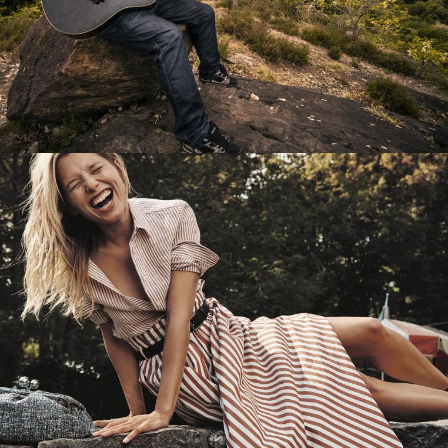
Перевод интернет-магазина
Guitaramania.ru на 1С-Битрикс
Смотреть проект
Имиджевый сайт для сети магазинов
Soho Project
Смотреть проект