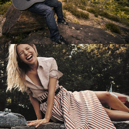
Перевод интернет-магазина
Guitaramania.ru на 1С-Битрикс
Смотреть проект
Имиджевый сайт для сети магазинов
Soho Project
Смотреть проект