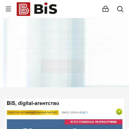
Внедрение Битрикс24
Стройте работу в команде, управляйте продажами и компанией с
помощью одной из самых популярных CRM-систем.
Помогаем выбрать версию, настроить интеграцию с внешними
сервисами и автоматизировать бизнес-процессы.
Подробности