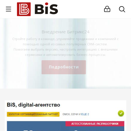
Внедрение Битрикс24
Стройте работу в команде, управляйте продажами и компанией с
помощью одной из самых популярных CRM-систем.
Помогаем выбрать версию, настроить интеграцию с внешними
сервисами и автоматизировать бизнес-процессы.
Подробности