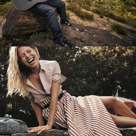
Перевод интернет-магазина
Guitaramania.ru на 1С-Битрикс
Смотреть проект
Имиджевый сайт для сети магазинов
Soho Project
Смотреть проект