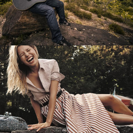
Перевод интернет-магазина
Guitaramania.ru на 1С-Битрикс
Смотреть проект
Имиджевый сайт для сети магазинов
Soho Project
Смотреть проект