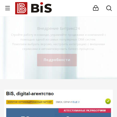
Внедрение Битрикс24
Стройте работу в команде, управляйте продажами и компанией с
помощью одной из самых популярных CRM-систем.
Помогаем выбрать версию, настроить интеграцию с внешними
сервисами и автоматизировать бизнес-процессы.
Подробности