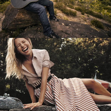
Перевод интернет-магазина
Guitaramania.ru на 1С-Битрикс
Смотреть проект
Имиджевый сайт для сети магазинов
Soho Project
Смотреть проект