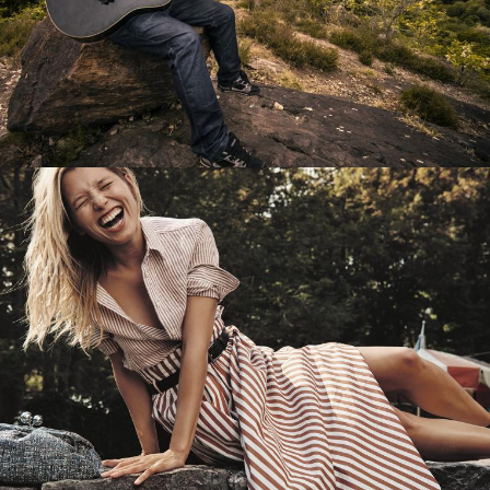
Перевод интернет-магазина
Guitaramania.ru на 1С-Битрикс
Смотреть проект
Имиджевый сайт для сети магазинов
Soho Project
Смотреть проект