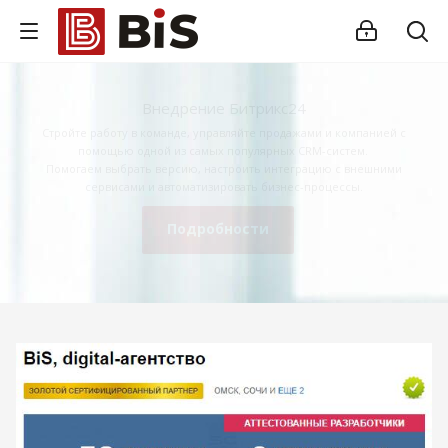
Внедрение Битрикс24
Стройте работу в команде, управляйте продажами и компанией с
помощью одной из самых популярных CRM-систем.
Помогаем выбрать версию, настроить интеграцию с внешними
сервисами и автоматизировать бизнес-процессы.
Подробности