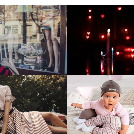
тие и поддержка
Развитие инте
т-витрины StepClub
магазина "Всё
праздника
отреть проект
Смотреть проект
ый сайт для сети
Увеличили вы
нов Soho Project
интернет-маг
topdatop.ru на