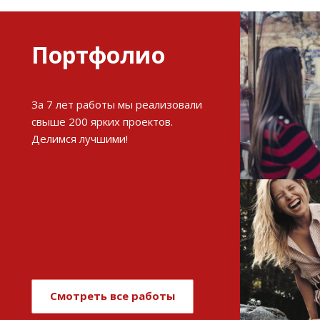
Портфолио
Разви
За 7 лет работы мы реализовали
интерне
свыше 200 ярких проектов.
Делимся лучшими!
См
Имиджев
магази
Смотреть все работы