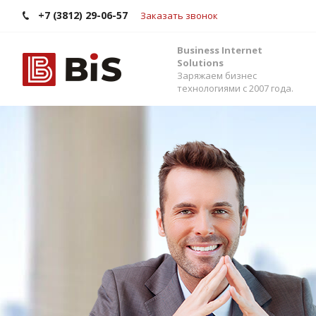
+7 (3812) 29-06-57
Заказать звонок
Business Internet
Solutions
Заряжаем бизнес
технологиями с 2007 года.
Внедрение Бит
Стройте работу в команде, управляйте прода
помощью одной из самых популярных CRM-си
Помогаем выбрать версию, настроить интег
сервисами и автоматизировать бизнес-процес