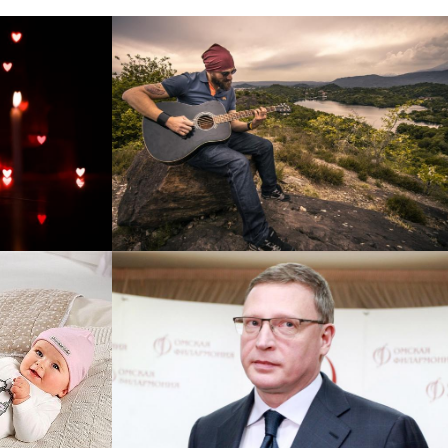
рнет-
Перевод интернет-магазина
 для
Guitaramania.ru на 1С-
"
Битрикс
Смотреть проект
ручку
Сайт кандидата в
азину
губернаторы Буркова
 25%!
Александра Леонидовича