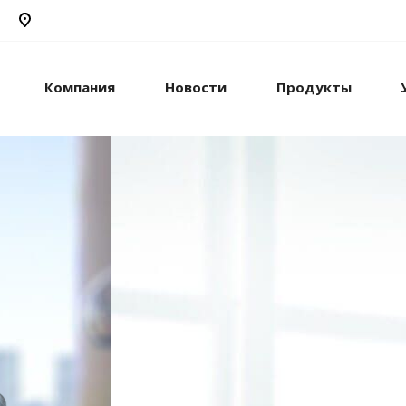
Компания
Новости
Продукты
рикс24
жами и компанией с
стем.
рацию с внешними
сы.