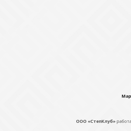
Мар
ООО «СтепКлуб»
работа