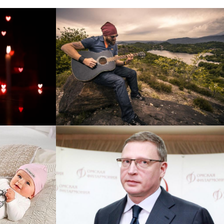
рнет-
Перевод интернет-магазина
 для
Guitaramania.ru на 1С-
"
Битрикс
Смотреть проект
ручку
Сайт кандидата в
азину
губернаторы Буркова
 25%!
Александра Леонидовича