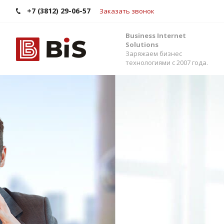
+7 (3812) 29-06-57
Заказать звонок
Business Internet
Solutions
Заряжаем бизнес
технологиями с 2007 года.
Внедрение Бит
Стройте работу в команде, управляйте прода
помощью одной из самых популярных CRM-си
Помогаем выбрать версию, настроить интег
сервисами и автоматизировать бизнес-процес