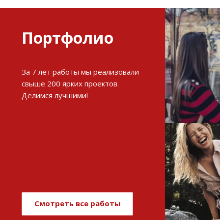
Портфолио
Разви
За 7 лет работы мы реализовали
интерне
свыше 200 ярких проектов.
Делимся лучшими!
См
Имиджев
магази
Смотреть все работы