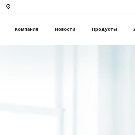
Компания
Новости
Продукты
рикс24
жами и компанией с
стем.
рацию с внешними
сы.