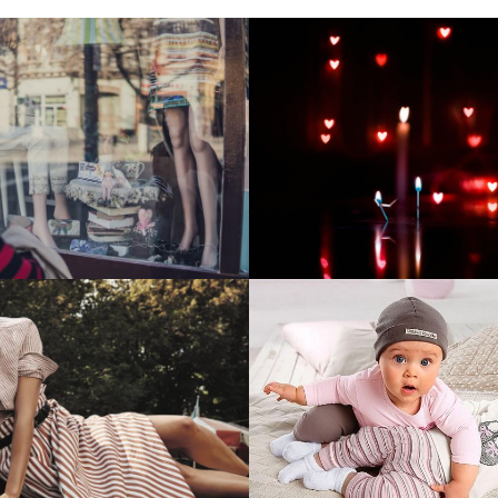
тие и поддержка
Развитие инте
т-витрины StepClub
магазина "Всё
праздника
отреть проект
Смотреть проект
ый сайт для сети
Увеличили вы
нов Soho Project
интернет-маг
topdatop.ru на