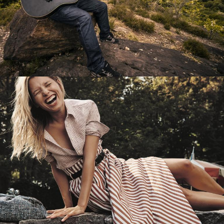
Перевод интернет-магазина
Guitaramania.ru на 1С-Битрикс
Смотреть проект
Имиджевый сайт для сети магазинов
Soho Project
Смотреть проект