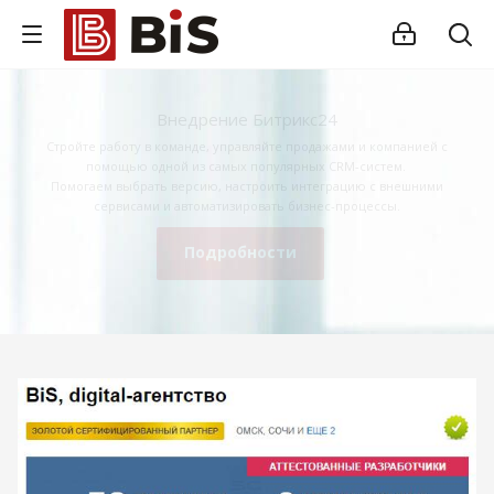
Внедрение Битрикс24
Стройте работу в команде, управляйте продажами и компанией с
помощью одной из самых популярных CRM-систем.
Помогаем выбрать версию, настроить интеграцию с внешними
сервисами и автоматизировать бизнес-процессы.
Подробности