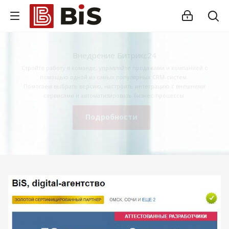
Внедрение Битрикс24
Стройте работу в команде, управляйте продажами и компанией с
помощью одной из самых популярных CRM-систем.
Помогаем выбрать версию, настроить интеграцию с внешними
сервисами и автоматизировать бизнес-процессы.
Подробности