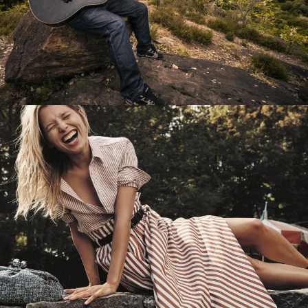
Перевод интернет-магазина
Guitaramania.ru на 1С-Битрикс
Смотреть проект
Имиджевый сайт для сети магазинов
Soho Project
Смотреть проект