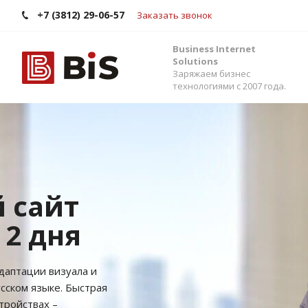
+7 (3812) 29-06-57
Заказать звонок
Business Internet
Solutions
Заряжаем бизнес
технологиями с 2007 года.
Внедрение Бит
Стройте работу в команде, управляйте прода
помощью одной из самых популярных CRM-си
Помогаем выбрать версию, настроить интег
сервисами и автоматизировать бизнес-процес