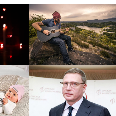
рнет-
Перевод интернет-магазина
 для
Guitaramania.ru на 1С-
"
Битрикс
Смотреть проект
ручку
Сайт кандидата в
азину
губернаторы Буркова
 25%!
Александра Леонидовича