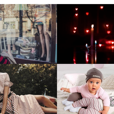
тие и поддержка
Развитие инте
т-витрины StepClub
магазина "Всё
праздника
отреть проект
Смотреть проект
ый сайт для сети
Увеличили вы
нов Soho Project
интернет-маг
topdatop.ru на