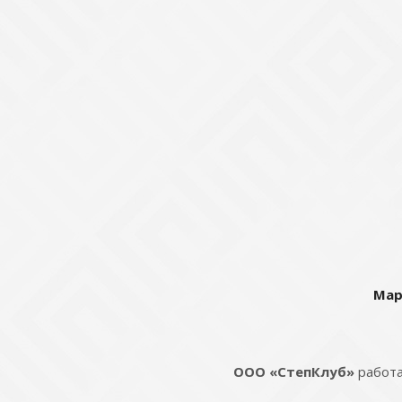
Мар
ООО «СтепКлуб»
работа