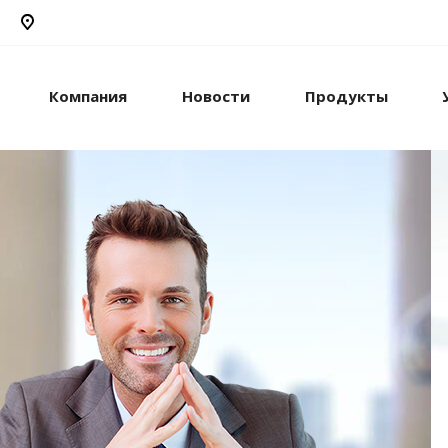
Компания
Новости
Продукты
рикс24
жами и компанией с
стем.
рацию с внешними
сы.