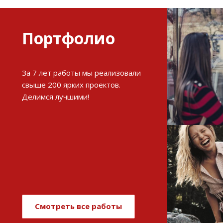
Портфолио
Разви
За 7 лет работы мы реализовали
интерне
свыше 200 ярких проектов.
Делимся лучшими!
См
Имиджев
магази
Смотреть все работы