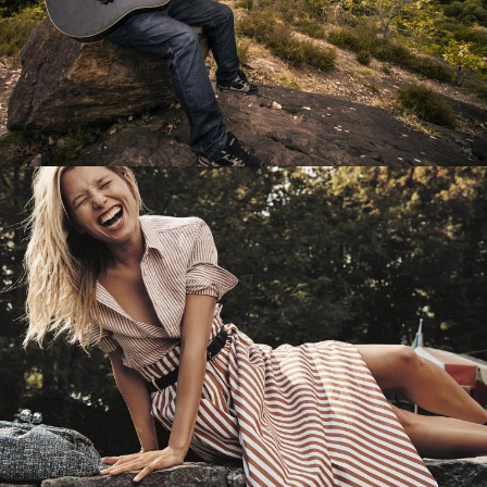
Перевод интернет-магазина
Guitaramania.ru на 1С-Битрикс
Смотреть проект
Имиджевый сайт для сети магазинов
Soho Project
Смотреть проект