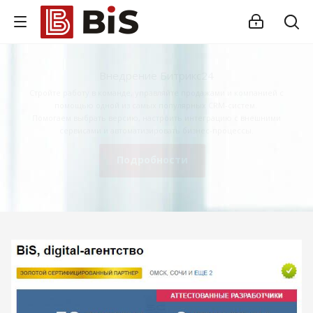
Внедрение Битрикс24
Стройте работу в команде, управляйте продажами и компанией с
помощью одной из самых популярных CRM-систем.
Помогаем выбрать версию, настроить интеграцию с внешними
сервисами и автоматизировать бизнес-процессы.
Подробности