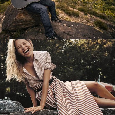
Перевод интернет-магазина
Guitaramania.ru на 1С-Битрикс
Смотреть проект
Имиджевый сайт для сети магазинов
Soho Project
Смотреть проект