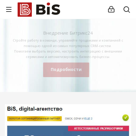
Внедрение Битрикс24
Стройте работу в команде, управляйте продажами и компанией с
помощью одной из самых популярных CRM-систем.
Помогаем выбрать версию, настроить интеграцию с внешними
сервисами и автоматизировать бизнес-процессы.
Подробности