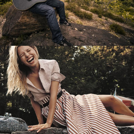
Перевод интернет-магазина
Guitaramania.ru на 1С-Битрикс
Смотреть проект
Имиджевый сайт для сети магазинов
Soho Project
Смотреть проект