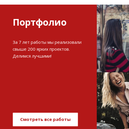
Портфолио
Разви
За 7 лет работы мы реализовали
интерне
свыше 200 ярких проектов.
Делимся лучшими!
См
Имиджев
магази
Смотреть все работы