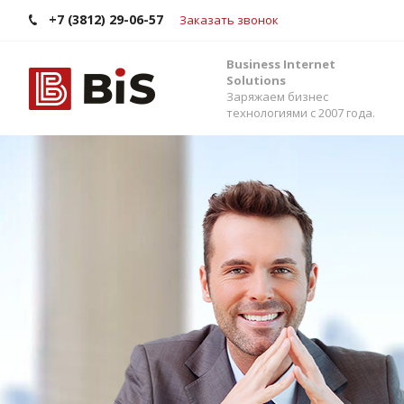
+7 (3812) 29-06-57
Заказать звонок
Business Internet
Solutions
Заряжаем бизнес
технологиями с 2007 года.
Внедрение Бит
Стройте работу в команде, управляйте прода
помощью одной из самых популярных CRM-си
Помогаем выбрать версию, настроить интег
сервисами и автоматизировать бизнес-процес