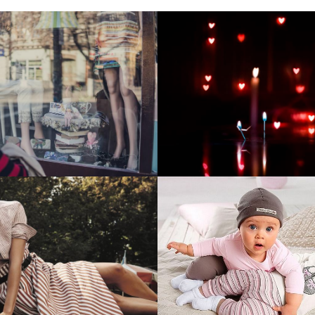
тие и поддержка
Развитие инте
т-витрины StepClub
магазина "Всё
праздника
отреть проект
Смотреть проект
ый сайт для сети
Увеличили вы
нов Soho Project
интернет-маг
topdatop.ru на