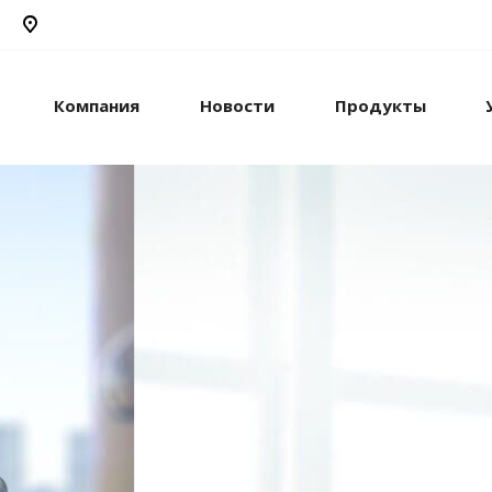
Компания
Новости
Продукты
рикс24
жами и компанией с
стем.
рацию с внешними
сы.