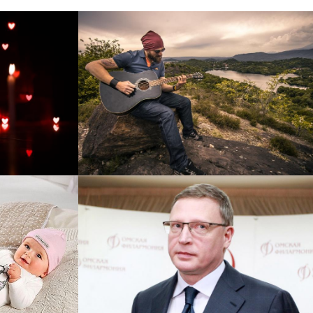
рнет-
Перевод интернет-магазина
 для
Guitaramania.ru на 1С-
"
Битрикс
Смотреть проект
ручку
Сайт кандидата в
азину
губернаторы Буркова
 25%!
Александра Леонидовича