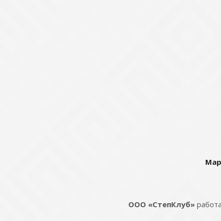
Мар
ООО «СтепКлуб»
работа