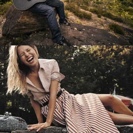
Перевод интернет-магазина
Guitaramania.ru на 1С-Битрикс
Смотреть проект
Имиджевый сайт для сети магазинов
Soho Project
Смотреть проект