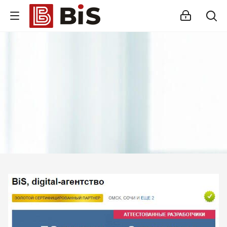
Внедрение Битрикс24
Стройте работу в команде, управляйте продажами и компанией с
помощью одной из самых популярных CRM-систем.
Помогаем выбрать версию, настроить интеграцию с внешними
сервисами и автоматизировать бизнес-процессы.
Подробности