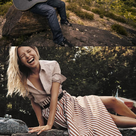
Перевод интернет-магазина
Guitaramania.ru на 1С-Битрикс
Смотреть проект
Имиджевый сайт для сети магазинов
Soho Project
Смотреть проект