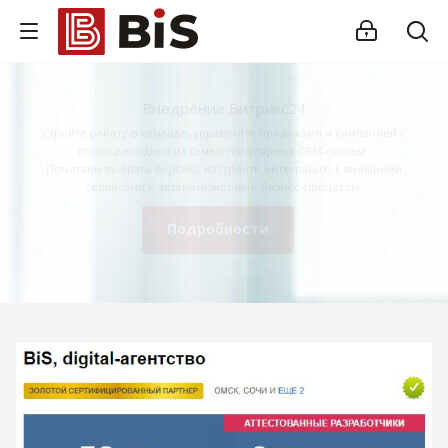
Внедрение Битрикс24
Стройте работу в команде, управляйте продажами и компанией с
помощью одной из самых популярных CRM-систем.
Помогаем выбрать версию, настроить интеграцию с внешними
сервисами и автоматизировать бизнес-процессы.
Подробности