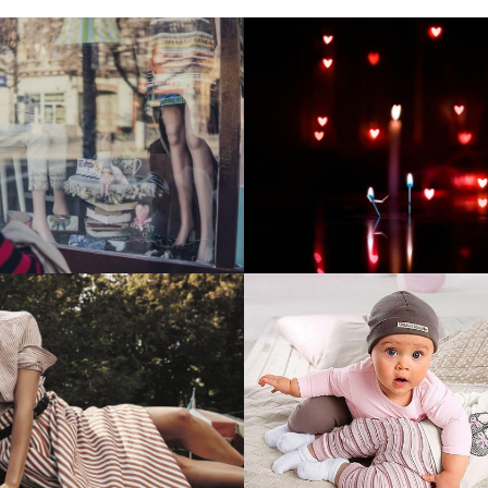
тие и поддержка
Развитие инте
т-витрины StepClub
магазина "Всё
праздника
отреть проект
Смотреть проект
ый сайт для сети
Увеличили вы
нов Soho Project
интернет-маг
topdatop.ru на