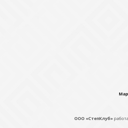
Мар
ООО «СтепКлуб»
работа