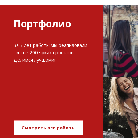
Портфолио
Разви
За 7 лет работы мы реализовали
интерне
свыше 200 ярких проектов.
Делимся лучшими!
См
Имиджев
магази
Смотреть все работы