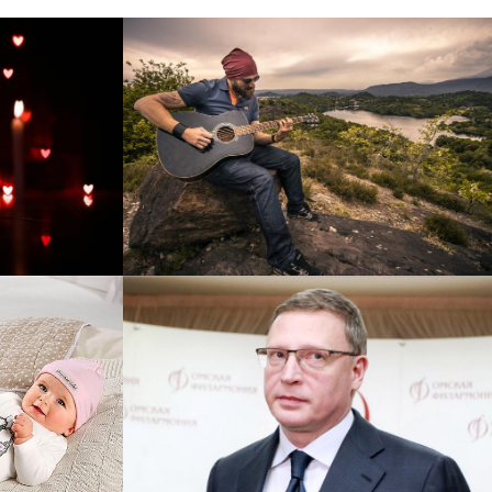
рнет-
Перевод интернет-магазина
 для
Guitaramania.ru на 1С-
"
Битрикс
Смотреть проект
ручку
Сайт кандидата в
азину
губернаторы Буркова
 25%!
Александра Леонидовича