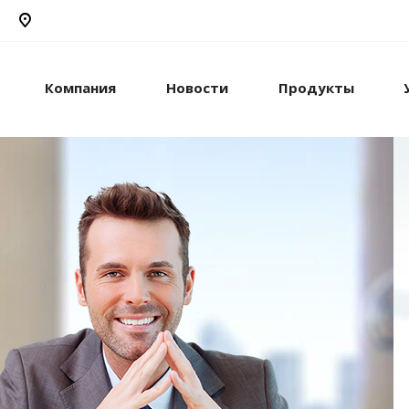
Компания
Новости
Продукты
рикс24
жами и компанией с
стем.
рацию с внешними
сы.