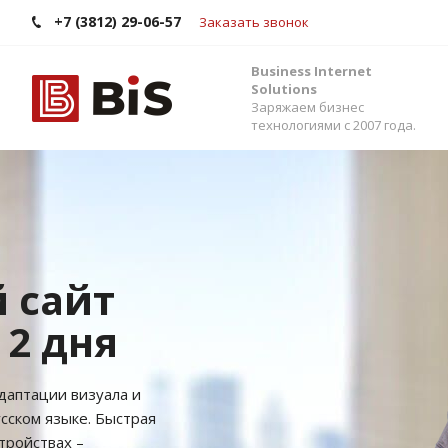
+7 (3812) 29-06-57
Заказать звонок
Business Internet
Solutions
Заряжаем бизнес
технологиями с 2007 года.
Внедрение Бит
Стройте работу в команде, управляйте прода
помощью одной из самых популярных CRM-си
Помогаем выбрать версию, настроить интег
сервисами и автоматизировать бизнес-процес