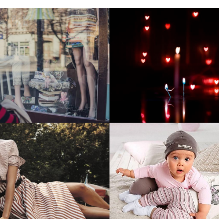
тие и поддержка
Развитие инте
т-витрины StepClub
магазина "Всё
праздника
отреть проект
Смотреть проект
ый сайт для сети
Увеличили вы
нов Soho Project
интернет-маг
topdatop.ru на