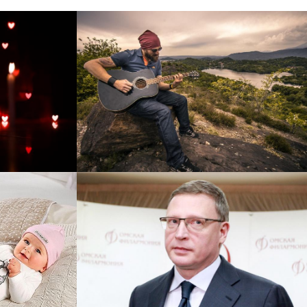
рнет-
Перевод интернет-магазина
 для
Guitaramania.ru на 1С-
"
Битрикс
Смотреть проект
ручку
Сайт кандидата в
азину
губернаторы Буркова
 25%!
Александра Леонидовича