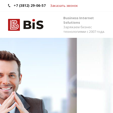
+7 (3812) 29-06-57
Заказать звонок
Business Internet
Solutions
Заряжаем бизнес
технологиями с 2007 года.
Внедрение Бит
Стройте работу в команде, управляйте прода
помощью одной из самых популярных CRM-си
Помогаем выбрать версию, настроить интег
сервисами и автоматизировать бизнес-процес