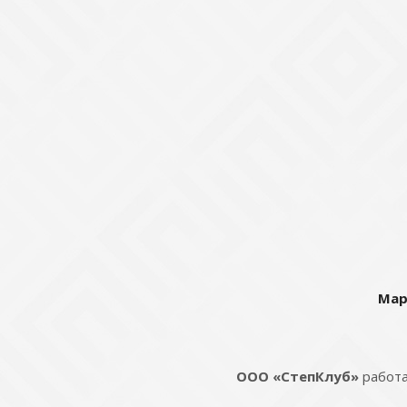
Мар
ООО «СтепКлуб»
работа