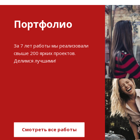
Портфолио
Разви
За 7 лет работы мы реализовали
интерне
свыше 200 ярких проектов.
Делимся лучшими!
См
Имиджев
магази
Смотреть все работы