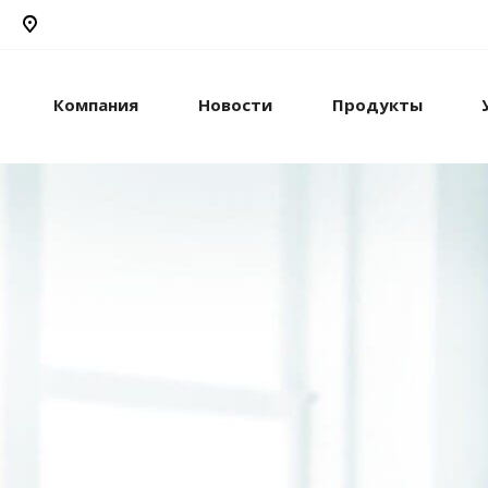
Компания
Новости
Продукты
рикс24
жами и компанией с
стем.
рацию с внешними
сы.