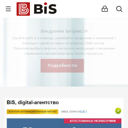
Внедрение Битрикс24
Стройте работу в команде, управляйте продажами и компанией с
помощью одной из самых популярных CRM-систем.
Помогаем выбрать версию, настроить интеграцию с внешними
сервисами и автоматизировать бизнес-процессы.
Подробности