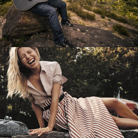
Перевод интернет-магазина
Guitaramania.ru на 1С-Битрикс
Смотреть проект
Имиджевый сайт для сети магазинов
Soho Project
Смотреть проект