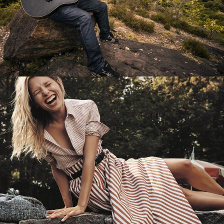
Перевод интернет-магазина
Guitaramania.ru на 1С-Битрикс
Смотреть проект
Имиджевый сайт для сети магазинов
Soho Project
Смотреть проект