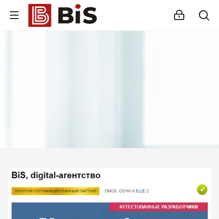
Внедрение Битрикс24
Стройте работу в команде, управляйте продажами и компанией с
помощью одной из самых популярных CRM-систем.
Помогаем выбрать версию, настроить интеграцию с внешними
сервисами и автоматизировать бизнес-процессы.
Подробности