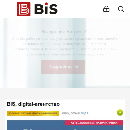
Внедрение Битрикс24
Стройте работу в команде, управляйте продажами и компанией с
помощью одной из самых популярных CRM-систем.
Помогаем выбрать версию, настроить интеграцию с внешними
сервисами и автоматизировать бизнес-процессы.
Подробности