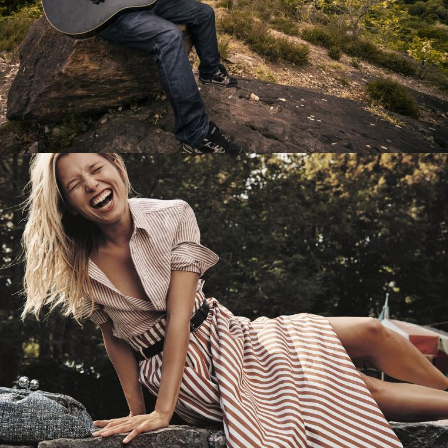
Перевод интернет-магазина
Guitaramania.ru на 1С-Битрикс
Смотреть проект
Имиджевый сайт для сети магазинов
Soho Project
Смотреть проект